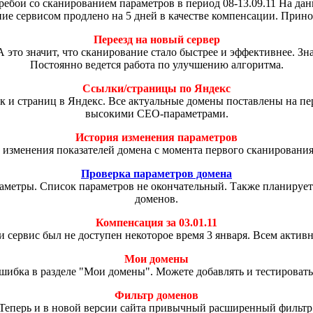
ребои со сканированием параметров в период 08-13.09.11 На да
ие сервисом продлено на 5 дней в качестве компенсации. Прино
Переезд на новый сервер
А это значит, что сканирование стало быстрее и эффективнее. З
Постоянно ведется работа по улучшению алгоритма.
Ссылки/страницы по Яндекс
к и страниц в Яндекс. Все актуальные домены поставлены на пе
высокими СЕО-параметрами.
История изменения параметров
 изменения показателей домена с момента первого сканировани
Проверка параметров домена
аметры. Список параметров не окончательный. Также планирует
доменов.
Компенсация за 03.01.11
и сервис был не доступен некоторое время 3 января. Всем актив
Мои домены
шибка в разделе "Мои домены". Можете добавлять и тестировать
Фильтр доменов
Теперь и в новой версии сайта привычный расширенный фильтр