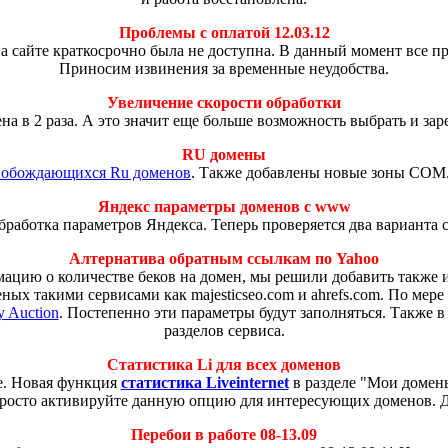
Проблемы с оплатой 12.03.12
а сайте краткосрочно была не доступна. В данный момент все 
Приносим извинения за временные неудобства.
Увеличение скорости обработки
на в 2 раза. А это значит еще больше возможность выбрать и за
RU домены
вобождающихся Ru доменов
. Также добавлены новые зоны COM
Яндекс параметры доменов с www
работка параметров Яндекса. Теперь проверяется два варианта 
Алтернатива обратным ссылкам по Yahoo
рмацию о количестве беков на домен, мы решили добавить такж
ных такими сервисами как majesticseo.com и ahrefs.com. По мер
 Auction
. Постепенно эти параметры будут заполняться. Также в
разделов сервиса.
Статистика Li для всех доменов
че. Новая функция
статистика Liveinternet
в разделе "Мои домены
росто активируйте данную опцию для интересующих доменов. 
Перебои в работе 08-13.09