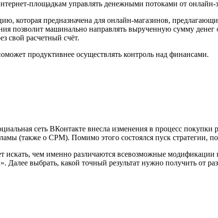
тернет-площадкам управлять денежными потоками от онлайн-зак
ию, которая предназначена для онлайн-магазинов, предлагающи
ния позволит машинально направлять вырученную сумму денег о
ез свой расчетный счёт.
поможет продуктивнее осуществлять контроль над финансами.
оциальная сеть ВКонтакте внесла изменения в процесс покупки
кламы (также o CPM). Помимо этого состоялся пуск стратегии,
т искать, чем именно различаются всевозможные модификации п
. Далее выбрать, какой точный результат нужно получить от ра