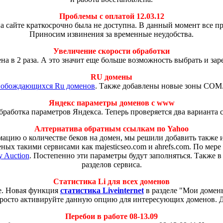
Проблемы с оплатой 12.03.12
а сайте краткосрочно была не доступна. В данный момент все 
Приносим извинения за временные неудобства.
Увеличение скорости обработки
на в 2 раза. А это значит еще больше возможность выбрать и за
RU домены
вобождающихся Ru доменов
. Также добавлены новые зоны COM
Яндекс параметры доменов с www
работка параметров Яндекса. Теперь проверяется два варианта 
Алтернатива обратным ссылкам по Yahoo
рмацию о количестве беков на домен, мы решили добавить такж
ных такими сервисами как majesticseo.com и ahrefs.com. По мер
 Auction
. Постепенно эти параметры будут заполняться. Также в
разделов сервиса.
Статистика Li для всех доменов
че. Новая функция
статистика Liveinternet
в разделе "Мои домены
росто активируйте данную опцию для интересующих доменов. 
Перебои в работе 08-13.09