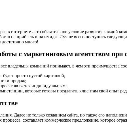
са в интернете - это обязательное условие развития каждой комп
ботал на прибыль и на имидж. Лучше всего поступить следующи
 достаточно много!
боты с маркетинговым агентством при с
е все владельцы компаний понимают, в чем эти преимущества сост
т будет просто пустой картинкой;
ники продаж;
 проект является индивидуальным;
мпетенции, которые готовы предлагать клиентам свой опыт рад
нтстве
желания. Далее не только созданием сайта, но также его наполн
х процесса, составляет коммерческое предложение, которое отра