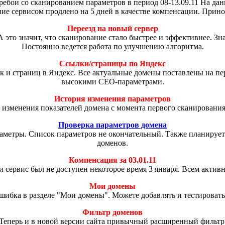
ребои со сканированием параметров в период 08-13.09.11 На да
ие сервисом продлено на 5 дней в качестве компенсации. Прино
Переезд на новый сервер
А это значит, что сканирование стало быстрее и эффективнее. З
Постоянно ведется работа по улучшению алгоритма.
Ссылки/страницы по Яндекс
к и страниц в Яндекс. Все актуальные домены поставлены на пе
высокими СЕО-параметрами.
История изменения параметров
 изменения показателей домена с момента первого сканировани
Проверка параметров домена
аметры. Список параметров не окончательный. Также планирует
доменов.
Компенсация за 03.01.11
и сервис был не доступен некоторое время 3 января. Всем актив
Мои домены
шибка в разделе "Мои домены". Можете добавлять и тестировать
Фильтр доменов
Теперь и в новой версии сайта привычный расширенный фильтр