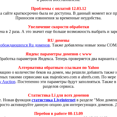
Проблемы с оплатой 12.03.12
а сайте краткосрочно была не доступна. В данный момент все 
Приносим извинения за временные неудобства.
Увеличение скорости обработки
на в 2 раза. А это значит еще больше возможность выбрать и за
RU домены
вобождающихся Ru доменов
. Также добавлены новые зоны COM
Яндекс параметры доменов с www
работка параметров Яндекса. Теперь проверяется два варианта 
Алтернатива обратным ссылкам по Yahoo
рмацию о количестве беков на домен, мы решили добавить такж
ных такими сервисами как majesticseo.com и ahrefs.com. По мер
 Auction
. Постепенно эти параметры будут заполняться. Также в
разделов сервиса.
Статистика Li для всех доменов
че. Новая функция
статистика Liveinternet
в разделе "Мои домены
росто активируйте данную опцию для интересующих доменов. 
Перебои в работе 08-13.09