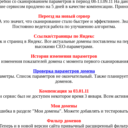
ребои со сканированием параметров в период 08-13.09.11 На да
ие сервисом продлено на 5 дней в качестве компенсации. Прино
Переезд на новый сервер
А это значит, что сканирование стало быстрее и эффективнее. З
Постоянно ведется работа по улучшению алгоритма.
Ссылки/страницы по Яндекс
к и страниц в Яндекс. Все актуальные домены поставлены на пе
высокими СЕО-параметрами.
История изменения параметров
 изменения показателей домена с момента первого сканировани
Проверка параметров домена
аметры. Список параметров не окончательный. Также планирует
доменов.
Компенсация за 03.01.11
и сервис был не доступен некоторое время 3 января. Всем актив
Мои домены
шибка в разделе "Мои домены". Можете добавлять и тестировать
Фильтр доменов
Теперь и в новой версии сайта привычный расширенный фильтр